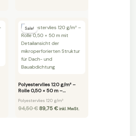
Original
Current
price
price
Sale!
was:
is:
94,50 €.
89,75 €.
Polyestervlies 120 g/m² –
Rolle 0,50 × 50 m –
Armierungsvlies für flächige
Polyestervlies 120 g/m²
Dachabdichtung
94,50
€
89,75
€
inkl. MwSt.