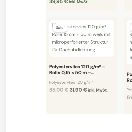
39,95
€
inkl. MwSt.
Original
Current
price
price
Sale!
was:
is:
35,00 €.
31,90 €.
Polyestervlies 120 g/m² –
Rolle 0,15 × 50 m –
Po
Armierungsvlies für
Ro
Polyestervlies 120 g/m²
Dachabdichtung
Ar
35,00
€
31,90
€
Po
inkl. MwSt.
D
5