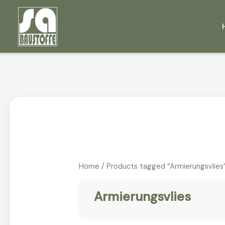
Skip
to
content
Home
/ Products tagged “Armierungsvlies
Armierungsvlies