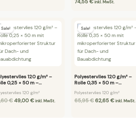
74,55
€
inkl. MwSt.
Original
Current
Original
Current
price
price
price
price
Sale!
Sale!
was:
is:
was:
is:
51,60 €.
49,00 €.
65,95 €.
62,65 €.
lyestervlies 120 g/m² –
Polyestervlies 120 g/m² –
lle 0,25 × 50 m –
Rolle 0,35 × 50 m –
mierungsvlies für
Armierungsvlies für
lyestervlies 120 g/m²
Polyestervlies 120 g/m²
achabdichtung
Dachabdichtung
1,60
€
49,00
€
65,95
€
62,65
€
inkl. MwSt.
inkl. MwSt.