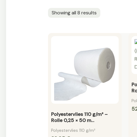
Showing all 8 results
Po
Ro
Po
5
Polyestervlies 110 g/m² –
Rolle 0,25 × 50 m
Armierungsvlies für
Polyestervlies 110 g/m²
Dachabdichtung