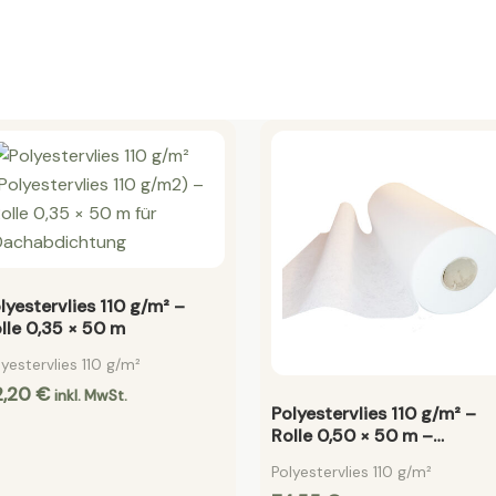
lyestervlies 110 g/m² –
lle 0,35 × 50 m
lyestervlies 110 g/m²
2,20
€
inkl. MwSt.
Polyestervlies 110 g/m² –
Rolle 0,50 × 50 m –
Armierungsvlies für flächi
Polyestervlies 110 g/m²
Dachabdichtung